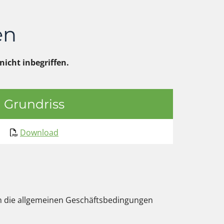
en
icht inbegriffen.
Grundriss
Download

en die allgemeinen Geschäftsbedingungen