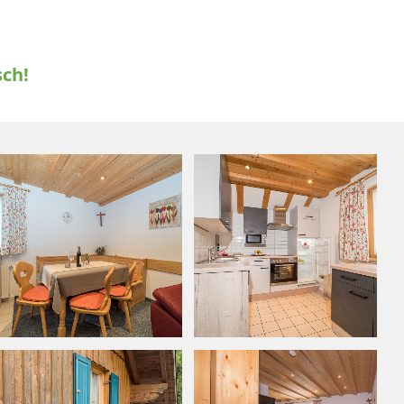
.
sch!