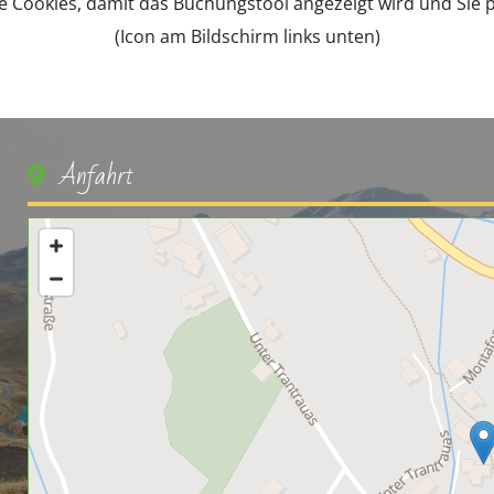
re Cookies, damit das Buchungstool angezeigt wird und Si
(Icon am Bildschirm links unten)
Anfahrt
