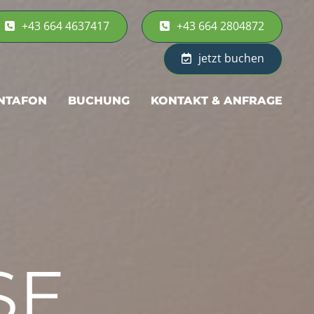
+43 664 4637417
+43 664 2804872
jetzt buchen
NTAFON
BUCHUNG
KONTAKT & ANFRAGE
SE