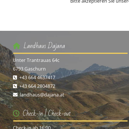
Bitte akzeptieren Sie unse
Landhaus Dajana

Unter Trantrauas 64c
6793 Gaschurn
+43 664 4637417

+43 664 2804872

landhaus@dajana.at

Check-in | Check-out

Check-in ab 16:00